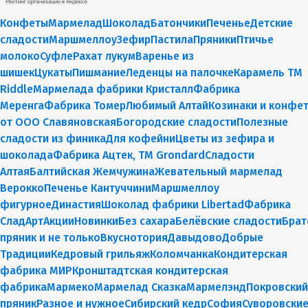
Конфеты
Мармелад
Шоколад
Батончики
Печенье
Детские
сладости
Маршмеллоу
Зефир
Пастила
Пряники
Птичье
молоко
Суфле
Рахат лукум
Варенье из
шишек
Цукаты
Пишмание
Леденцы на палочке
Карамель ТМ
Riddle
Мармелада фабрики Кристалл
Фабрика
Меренга
Фабрика Томер
Любимый Алтай
Козинаки и конфе
от ООО Славяновская
Богородские сладости
Полезные
сладости из финика
Для кофейни
Цветы из зефира и
шоколада
Фабрика Ацтек, ТМ Grondard
Сладости
Алтая
Балтийская Жемчужина
Жевательный мармелад
Верокко
Печенье Кантуччини
Маршмеллоу
фигурное
Династия
Шоколад фабрики Libertad
Фабрика
СладАрт
Акции
Новинки
Без сахара
Белёвские сладости
Брат
пряник и не только
Вкуснотория
Давыдово
Добрые
Традиции
Кедровый грильяж
Коломчанка
Кондитерская
фабрика МИР
Кронштадтская кондитерская
фабрика
Мармеко
Мармелад Сказка
Мармелэнд
Покровский
пряник
Разное и нужное
Сибирский кедр
София
Суворовски