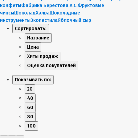
конфеты
Фабрика Берестова А.С.
Фруктовые
чипсы
Шоколад
Халва
Шоколадные
инструменты
Экопастила
Яблочный сыр
Сортировать:
Название
Цена
Хиты продаж
Оценка покупателей
Показывать по:
20
40
60
80
100