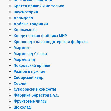
Белёвские сладости
Братец пряник и не только
Вкуснотория
Давыдово
Добрые Традиции
Коломчанка
Кондитерская фабрика МИР
Кронштадтская кондитерская фабрика
Мармеко
Мармелад Сказка
Мармелэнд
Покровский пряник
Разное и нужное
Сибирский кедр
София
Суворовские конфеты
Фабрика Берестова А.С.
Фруктовые чипсы
Шоколад