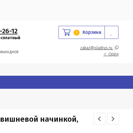
-26-12
Корзина
0
есплатный
zakaz@sladrus.ru 
 выходной
г.
 Орёл
 вишневой начинкой,