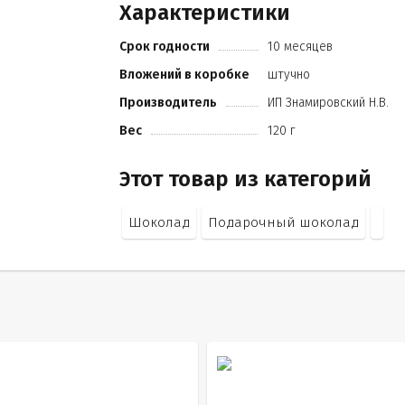
Характеристики
какао продуктов не менее 28%
кандурин
Срок годности
10 месяцев
вяленая вишня
пищевой краситель.
Вложений в коробке
штучно
Производитель
ИП Знамировский Н.В.
Вес
120 г
Этот товар из категорий
Шоколад
Подарочный шоколад