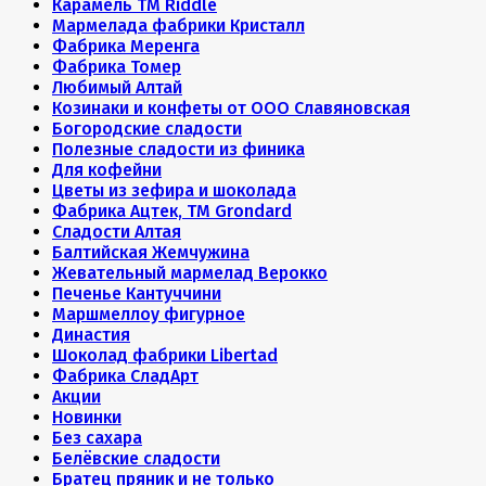
Карамель ТМ Riddle
Мармелада фабрики Кристалл
Фабрика Меренга
Фабрика Томер
Любимый Алтай
Козинаки и конфеты от ООО Славяновская
Богородские сладости
Полезные сладости из финика
Для кофейни
Цветы из зефира и шоколада
Фабрика Ацтек, ТМ Grondard
Сладости Алтая
Балтийская Жемчужина
Жевательный мармелад Верокко
Печенье Кантуччини
Маршмеллоу фигурное
Династия
Шоколад фабрики Libertad
Фабрика СладАрт
Акции
Новинки
Без сахара
Белёвские сладости
Братец пряник и не только