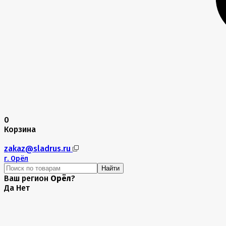
0
Корзина
zakaz@sladrus.ru
г.
Орёл
Найти
Ваш регион
Орёл
?
Да
Нет