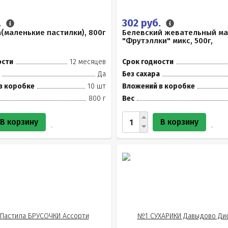
.
302 руб.
(маленькие пастилки), 800г
Белевский жевательный м
"Фрутэллки" микс, 500г,
ости
12 месяцев
Срок годности
Да
Без сахара
в коробке
10 шт
Вложений в коробке
800 г
Вес
В корзину
В корзину