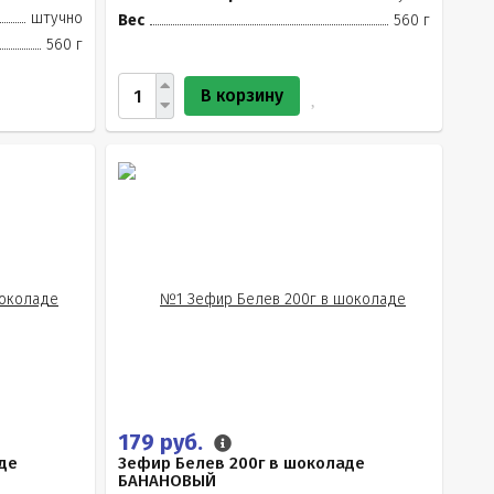
штучно
Вес
560 г
560 г
В корзину
179 руб.
де
Зефир Белев 200г в шоколаде
БАНАНОВЫЙ