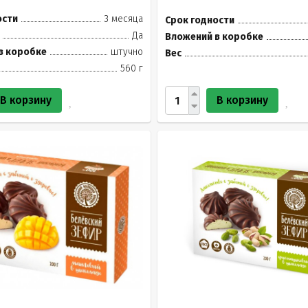
ости
3 месяца
Срок годности
Да
Вложений в коробке
в коробке
штучно
Вес
560 г
В корзину
В корзину