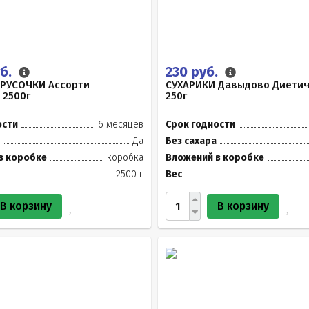
уб.
230 руб.
БРУСОЧКИ Ассорти
СУХАРИКИ Давыдово Диети
 2500г
250г
ости
6 месяцев
Срок годности
Да
Без сахара
в коробке
коробка
Вложений в коробке
2500 г
Вес
В корзину
В корзину