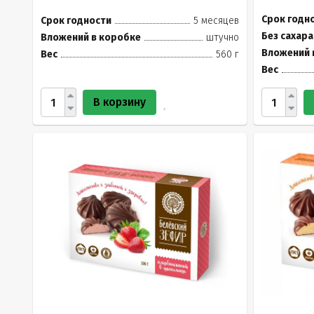
Срок годн
Срок годности
5 месяцев
Без сахара
Вложений в коробке
штучно
Вложений 
Вес
560 г
Вес
В корзину