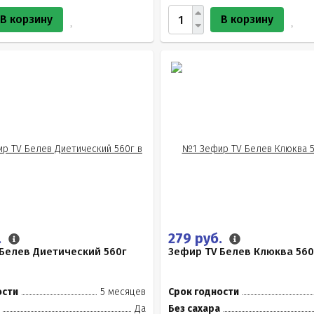
В корзину
В корзину
.
279 руб.
Белев Диетический 560г
Зефир TV Белев Клюква 560
ости
5 месяцев
Срок годности
Да
Без сахара