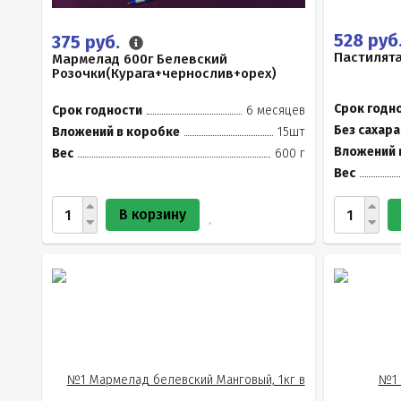
528 руб
375 руб.
Пастилята
Мармелад 600г Белевский
Розочки(Курага+чернослив+орех)
Срок годн
Срок годности
6 месяцев
Без сахара
Вложений в коробке
15шт
Вложений 
Вес
600 г
Вес
В корзину