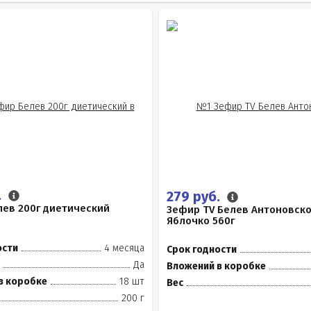
.
279 руб.
ев 200г диетический
Зефир TV Белев Антоновск
Яблочко 560г
ости
4 месяца
Срок годности
Да
Вложений в коробке
в коробке
18 шт
Вес
200 г