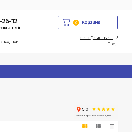
-26-12
Корзина
0
есплатный
zakaz@sladrus.ru 
 выходной
г.
 Орёл