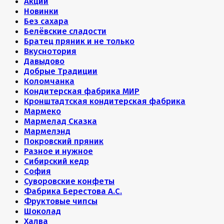
Акции
Новинки
Без сахара
Белёвские сладости
Братец пряник и не только
Вкуснотория
Давыдово
Добрые Традиции
Коломчанка
Кондитерская фабрика МИР
Кронштадтская кондитерская фабрика
Мармеко
Мармелад Сказка
Мармелэнд
Покровский пряник
Разное и нужное
Сибирский кедр
София
Суворовские конфеты
Фабрика Берестова А.С.
Фруктовые чипсы
Шоколад
Халва