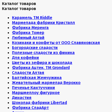
Каталог товаров
Каталог товаров
Карамель ТМ Riddle
Мармелада фабрики Кристалл
Фабрика Меренга
Фабрика Томер
Любимый Алтай
Козинаки и конфеты от ООО Славяновская
Богородские сладости
Полезные сладости из финика
Для кофейни
Цветы из зефира и шоколада
Фабрика Ацтек, ТМ Grondard
Сладости Алтая
Балтийская Жемчужина
Жевательный мармелад Верокко
Печенье Кантуччини
Маршмеллоу фигурное
Династия
Шоколад фабрики Libertad
Фабрика СладАрт