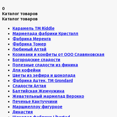
0
Каталог товаров
Каталог товаров
Карамель ТМ Riddle
Мармелада фабрики Кристалл
Фабрика Меренга
Фабрика Томер
Любимый Алтай
Козинаки и конфеты от ООО Славяновская
Богородские сладости
Полезные сладости из финика
Для кофейни
Цветы из зефира и шоколада
Фабрика Ацтек, ТМ Grondard
Сладости Алтая
Балтийская Жемчужина
Жевательный мармелад Верокко
Печенье Кантуччини
Маршмеллоу фигурное
Династия