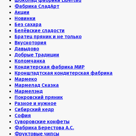
Шоколад фабрики Libertad
Фабрика СладАрт
Акции
Новинки
Без сахара
Белёвские сладости
Братец пряник и не только
Вкуснотория
Давыдово
Добрые Традиции
Коломчанка
Кондитерская фабрика МИР
Кронштадтская кондитерская фабрика
Мармеко
Мармелад Сказка
Мармелэнд
Покровский пряник
Разное и нужное
Сибирский кедр
София
Суворовские конфеты
Фабрика Берестова А.С.
Фруктовые чипсы