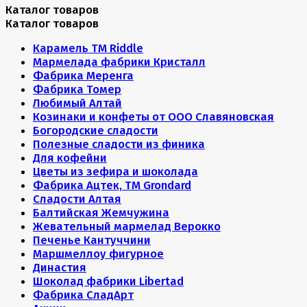
Каталог товаров
Каталог товаров
Карамель ТМ Riddle
Мармелада фабрики Кристалл
Фабрика Меренга
Фабрика Томер
Любимый Алтай
Козинаки и конфеты от ООО Славяновская
Богородские сладости
Полезные сладости из финика
Для кофейни
Цветы из зефира и шоколада
Фабрика Ацтек, ТМ Grondard
Сладости Алтая
Балтийская Жемчужина
Жевательный мармелад Верокко
Печенье Кантуччини
Маршмеллоу фигурное
Династия
Шоколад фабрики Libertad
Фабрика СладАрт