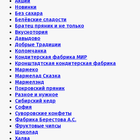
Акции
Новинки
Без сахара
Белёвские сладости
Братец пряник и не только
Вкуснотория
Давыдово
Добрые Традиции
Коломчанка
Кондитерская фабрика МИР
Кронштадтская кондитерская фабрика
Мармеко
Мармелад Сказка
Мармелэнд
Покровский пряник
Разное и нужное
Сибирский кедр
София
Суворовские конфеты
Фабрика Берестова А.С.
Фруктовые чипсы
Шоколад
Халва