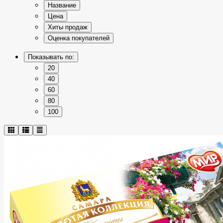
Название
Цена
Хиты продаж
Оценка покупателей
Показывать по:
20
40
60
80
100