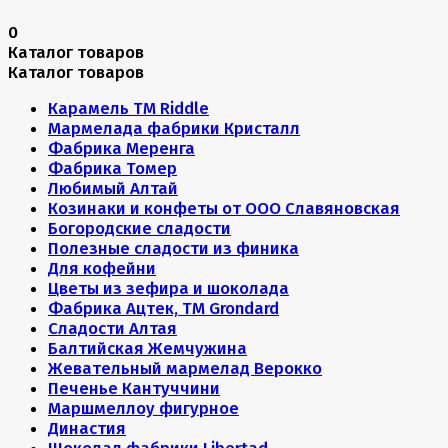
0
Каталог товаров
Каталог товаров
Карамель ТМ Riddle
Мармелада фабрики Кристалл
Фабрика Меренга
Фабрика Томер
Любимый Алтай
Козинаки и конфеты от ООО Славяновская
Богородские сладости
Полезные сладости из финика
Для кофейни
Цветы из зефира и шоколада
Фабрика Ацтек, ТМ Grondard
Сладости Алтая
Балтийская Жемчужина
Жевательный мармелад Верокко
Печенье Кантуччини
Маршмеллоу фигурное
Династия