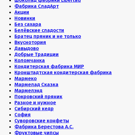
Шоколад фабрики Libertad
Фабрика СладАрт
Акции
Новинки
Без сахара
Белёвские сладости
Братец пряник и не только
Вкуснотория
Давыдово
Добрые Традиции
Коломчанка
Кондитерская фабрика МИР
Кронштадтская кондитерская фабрика
Мармеко
Мармелад Сказка
Мармелэнд
Покровский пряник
Разное и нужное
Сибирский кедр
София
Суворовские конфеты
Фабрика Берестова А.С.
Фруктовые чипсы