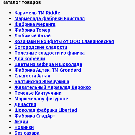
Каталог товаров
Карамель ТМ Riddle
Мармелада фабрики Кристалл
Фабрика Меренга
Фабрика Томер
Любимый Алтай
Козинаки и конфеты от ООО Славяновская
Богородские сладости
Полезные сладости из финика
Для кофейни
Цветы из зефира и шоколада
Фабрика Ацтек, ТМ Grondard
Сладости Алтая
Балтийская Жемчужина
Жевательный мармелад Верокко
Печенье Кантуччини
Маршмеллоу фигурное
Династия
Шоколад фабрики Libertad
Фабрика СладАрт
Акции
Новинки
Без сахара