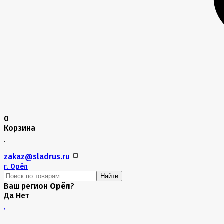
0
Корзина
zakaz@sladrus.ru
г.
Орёл
Найти
Ваш регион
Орёл
?
Да
Нет