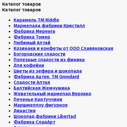
Каталог товаров
Каталог товаров
Карамель ТМ Riddle
Мармелада фабрики Кристалл
Фабрика Меренга
Фабрика Томер
Любимый Алтай
Козинаки и конфеты от ООО Славяновская
Богородские сладости
Полезные сладости из финика
Для кофейни
Цветы из зефира и шоколада
Фабрика Ацтек, ТМ Grondard
Сладости Алтая
Балтийская Жемчужина
Жевательный мармелад Верокко
Печенье Кантуччини
Маршмеллоу фигурное
Династия
Шоколад фабрики Libertad
Фабрика СладАрт