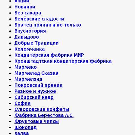
Акции
Новинки
Без сахара
Белёвские сладости
Братец пряник и не только
Вкуснотория
Давыдово
Добрые Традиции
Коломчанка
Кондитерская фабрика МИР
Кронштадтская кондитерская фабрика
Мармеко
Мармелад Сказка
Мармелэнд
Покровский пряник
Разное и нужное
Сибирский кедр
София
Суворовские конфеты
Фабрика Берестова А.С.
Фруктовые чипсы
Шоколад
Халва