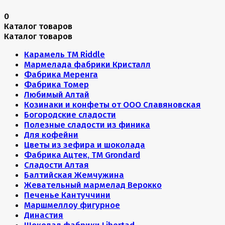
0
Каталог товаров
Каталог товаров
Карамель ТМ Riddle
Мармелада фабрики Кристалл
Фабрика Меренга
Фабрика Томер
Любимый Алтай
Козинаки и конфеты от ООО Славяновская
Богородские сладости
Полезные сладости из финика
Для кофейни
Цветы из зефира и шоколада
Фабрика Ацтек, ТМ Grondard
Сладости Алтая
Балтийская Жемчужина
Жевательный мармелад Верокко
Печенье Кантуччини
Маршмеллоу фигурное
Династия