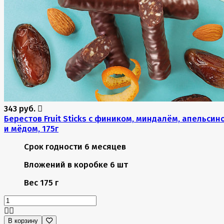
343 руб.
Берестов Fruit Stiсks с фиником, миндалём, апельсин
и мёдом, 175г
Срок годности
6 месяцев
Вложений в коробке
6 шт
Вес
175 г
В корзину