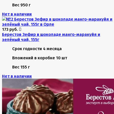
Вес
950 г
Нет в наличии
173 руб.
Берестов Зефир в шоколаде манго-маракуйя и
зелёный чай, 155г
Срок годности
4 месяца
Вложений в коробке
10 шт
Вес
155 г
Нет в наличии