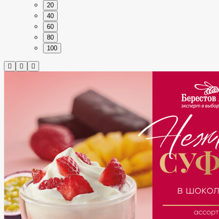
20
40
60
80
100