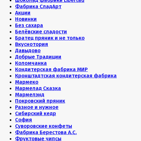
Шоколад фабрики Libertad
Фабрика СладАрт
Акции
Новинки
Без сахара
Белёвские сладости
Братец пряник и не только
Вкуснотория
Давыдово
Добрые Традиции
Коломчанка
Кондитерская фабрика МИР
Кронштадтская кондитерская фабрика
Мармеко
Мармелад Сказка
Мармелэнд
Покровский пряник
Разное и нужное
Сибирский кедр
София
Суворовские конфеты
Фабрика Берестова А.С.
Фруктовые чипсы