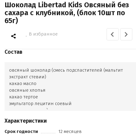
Шоколад Libertad Kids Овсяный без
сахара с клубникой, (блок 10шт по
65г)
В избранное
Состав
овсяный шоколад (смесь подсластителей (мальтит
экстракт стевии)
какао масло
овсяные хлопья
какао тертое
эмульгатор лецитин соевый
экстракт ванили)
сублимированная клубника
Характеристики
Срок годности
12 месяцев