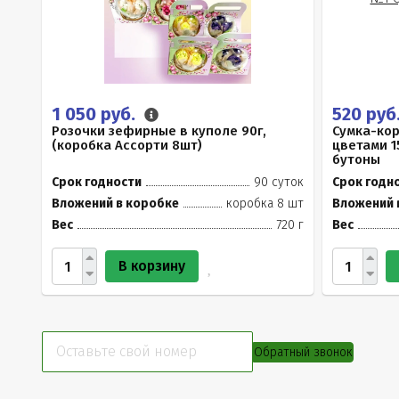
1 050 руб.
520 руб
Розочки зефирные в куполе 90г,
Сумка-ко
(коробка Ассорти 8шт)
цветами 1
бутоны
Срок годности
90 суток
Срок годн
Вложений в коробке
коробка 8 шт
Вложений 
Вес
720 г
Вес
В корзину
Обратный звонок