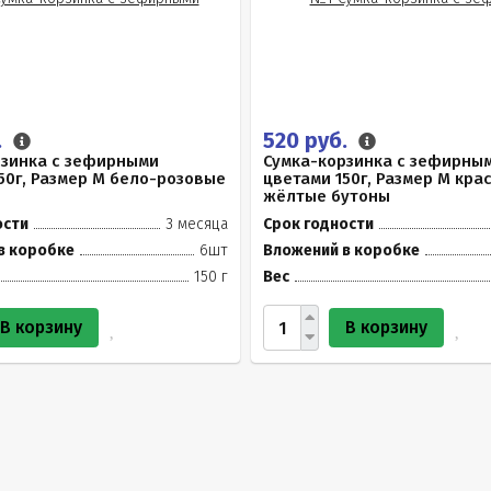
.
520 руб.
рзинка с зефирными
Сумка-корзинка с зефирны
50г, Размер М бело-розовые
цветами 150г, Размер М кра
жёлтые бутоны
ости
3 месяца
Срок годности
в коробке
6шт
Вложений в коробке
150 г
Вес
В корзину
В корзину