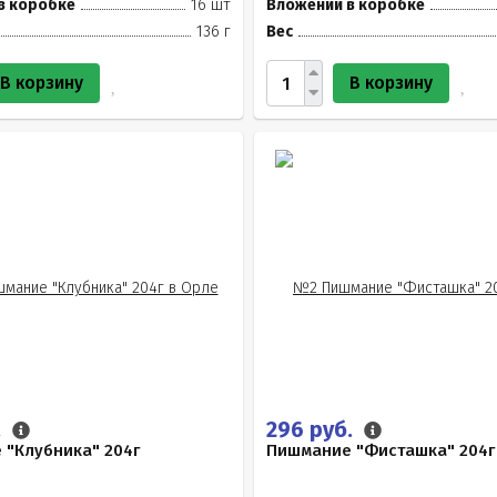
в коробке
16 шт
Вложений в коробке
136 г
Вес
В корзину
В корзину
.
296 руб.
 "Клубника" 204г
Пишмание "Фисташка" 204г