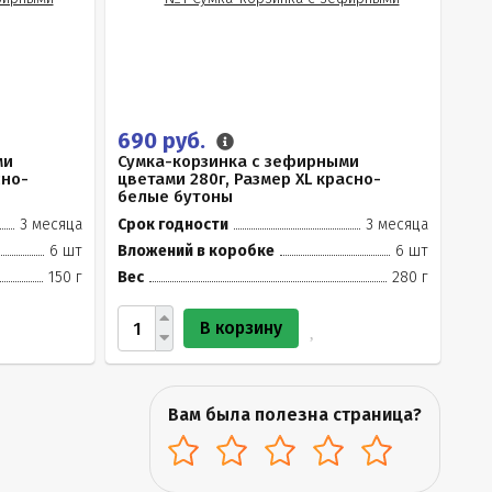
690 руб.
ми
Сумка-корзинка с зефирными
сно-
цветами 280г, Размер XL красно-
белые бутоны
3 месяца
Срок годности
3 месяца
6 шт
Вложений в коробке
6 шт
150 г
Вес
280 г
В корзину
Вам была полезна страница?