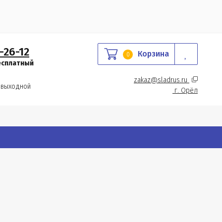
-26-12
Корзина
0
есплатный
zakaz@sladrus.ru 
 выходной
г.
 Орёл