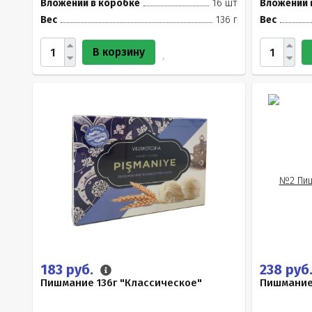
Вложений в коробке
16 шт
Вложений 
Вес
136 г
Вес
В корзину
183 руб.
238 руб
Пишмание 136г "Классическое"
Пишмание