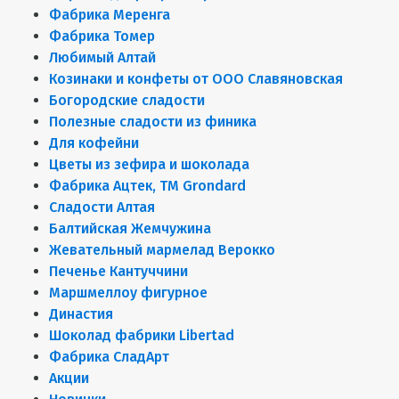
Фабрика Меренга
Фабрика Томер
Любимый Алтай
Козинаки и конфеты от ООО Славяновская
Богородские сладости
Полезные сладости из финика
Для кофейни
Цветы из зефира и шоколада
Фабрика Ацтек, ТМ Grondard
Сладости Алтая
Балтийская Жемчужина
Жевательный мармелад Верокко
Печенье Кантуччини
Маршмеллоу фигурное
Династия
Шоколад фабрики Libertad
Фабрика СладАрт
Акции