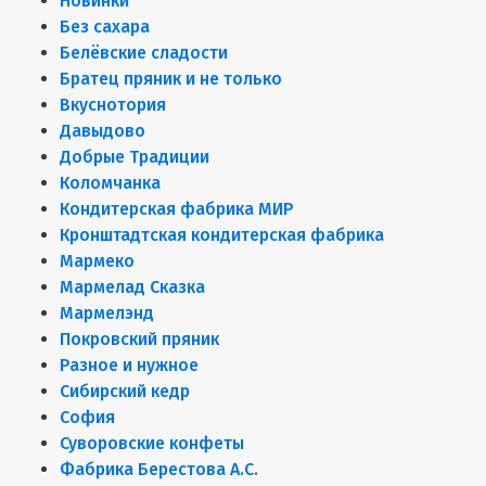
Новинки
Без сахара
Белёвские сладости
Братец пряник и не только
Вкуснотория
Давыдово
Добрые Традиции
Коломчанка
Кондитерская фабрика МИР
Кронштадтская кондитерская фабрика
Мармеко
Мармелад Сказка
Мармелэнд
Покровский пряник
Разное и нужное
Сибирский кедр
София
Суворовские конфеты
Фабрика Берестова А.С.