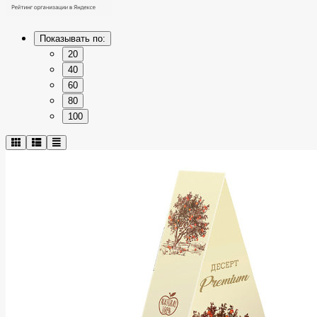
Показывать по:
20
40
60
80
100