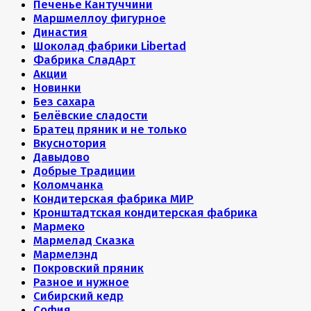
Печенье Кантуччини
Маршмеллоу фигурное
Династия
Шоколад фабрики Libertad
Фабрика СладАрт
Акции
Новинки
Без сахара
Белёвские сладости
Братец пряник и не только
Вкуснотория
Давыдово
Добрые Традиции
Коломчанка
Кондитерская фабрика МИР
Кронштадтская кондитерская фабрика
Мармеко
Мармелад Сказка
Мармелэнд
Покровский пряник
Разное и нужное
Сибирский кедр
София