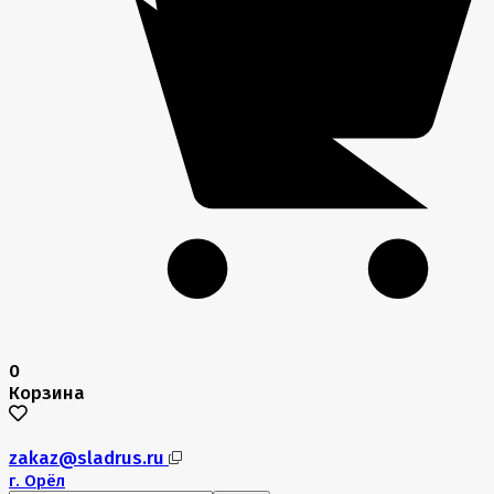
0
Корзина
zakaz@sladrus.ru
г.
Орёл