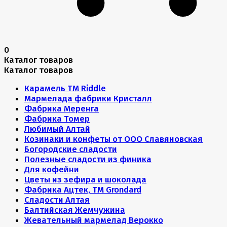
0
Каталог товаров
Каталог товаров
Карамель ТМ Riddle
Мармелада фабрики Кристалл
Фабрика Меренга
Фабрика Томер
Любимый Алтай
Козинаки и конфеты от ООО Славяновская
Богородские сладости
Полезные сладости из финика
Для кофейни
Цветы из зефира и шоколада
Фабрика Ацтек, ТМ Grondard
Сладости Алтая
Балтийская Жемчужина
Жевательный мармелад Верокко