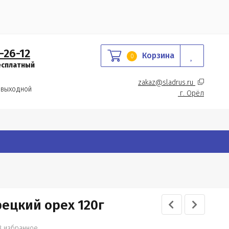
-26-12
Корзина
0
есплатный
zakaz@sladrus.ru 
 выходной
г.
 Орёл
ецкий орех 120г
В избранное