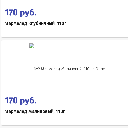
Е433
Е525
170 руб.
Е330)
Мармелад Клубничный, 110г
170 руб.
Мармелад Малиновый, 110г