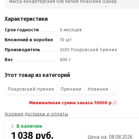
масса кондитерская 038 белая Классика (сахар
заменитель масла какао нетемперируемый
лауринового типа (гидрогенизированное
Характеристики
фракционированное рафинированное
пальмоядровое масло
Срок годности
6 месяцев
эмульгаторы (лецитин соевый
Вложений в коробке
10 шт
Е 492 - 0
4%))
Производитель
ООО Покровский пряник
сухая молочная сыворотка
Вес
600 г
эмульгаторы (лецитин соевый
Е476)
Этот товар из категорий
ароматизатор Ванилин)
орехи грецкие
Покровский пряник
Пряники
Новинки
вода питьевая
сахарная пудра
Минимальная сумма заказа 10000 р.
белок яичный сухой обессахаренный
масса кондитерская 242 темная Классика (сахар
Условия доставки и оплаты
жир кондитерский (рафинированные
дезодорированные растительные масла в
В наличии
натуральном и модифицированном виде (пальмовое
1 038 руб.
Цена на: 08.08.2026
пальмоядровое)