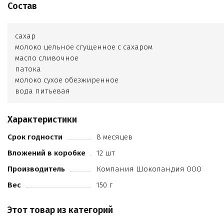
Состав
сахар
молоко цельное сгущенное с сахаром
масло сливочное
патока
молоко сухое обезжиренное
вода питьевая
корица молотая
влагоудерживающий агент глицерин
Характеристики
соль пищевая морская
ферментный препарат микробного происхождения
Срок годности
8 месяцев
инвертаза
Вложений в коробке
12 шт
ароматизатор Крем карамель
могут содержаться следовые количества орехов
Производитель
Компания Шоколандия ООО
глютена
Вес
150 г
кунжута
Этот товар из категорий