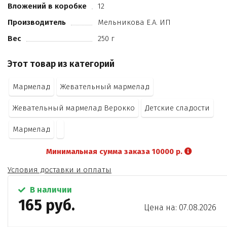
Вложений в коробке
12
малина
лимон
Производитель
Мельникова Е.А. ИП
апельсин
Вес
250 г
яблоко)
краситель пищевой
Этот товар из категорий
Мармелад
Жевательный мармелад
Жевательный мармелад Верокко
Детские сладости
Мармелад
Минимальная сумма заказа 10000 р.
Условия доставки и оплаты
В наличии
165 руб.
Цена на: 07.08.2026