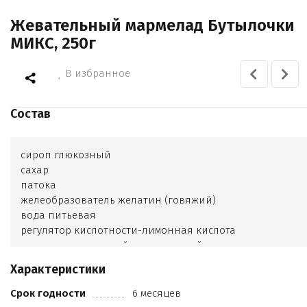
Жевательный мармелад Бутылочки
МИКС, 250г
В избранное
Состав
сироп глюкозный
сахар
патока
желеобразователь желатин (говяжий)
вода питьевая
регулятор кислотности-лимонная кислота
концентрированный виноградный сок
ароматизаторы (дюшес
Характеристики
киви
ежевика
Срок годности
6 месяцев
арбуз