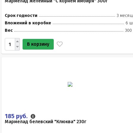
Мармелад желейный "С корнем имбиря" 300г
Срок годности
3 месяц
Вложений в коробке
6 ш
Вес
300
В корзину
185 руб.
Мармелад белевский "Клюква" 230г