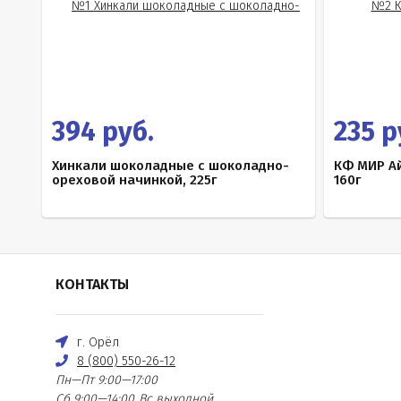
394 руб.
235 р
Хинкали шоколадные с шоколадно-
КФ МИР А
ореховой начинкой, 225г
160г
КОНТАКТЫ
г. Орёл
8 (800) 550-26-12
Пн—Пт 9:00—17:00
Сб 9:00—14:00
Вс выходной