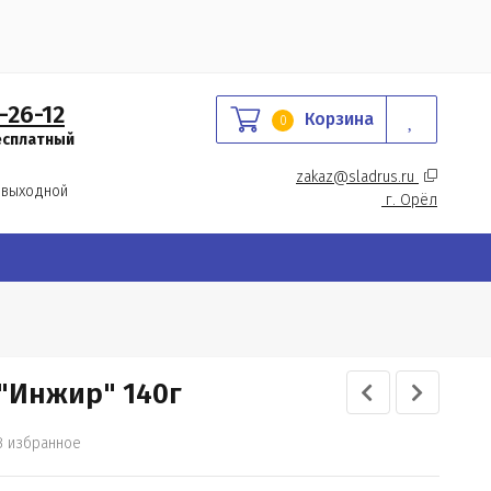
-26-12
Корзина
0
есплатный
zakaz@sladrus.ru 
 выходной
г.
 Орёл
"Инжир" 140г
В избранное