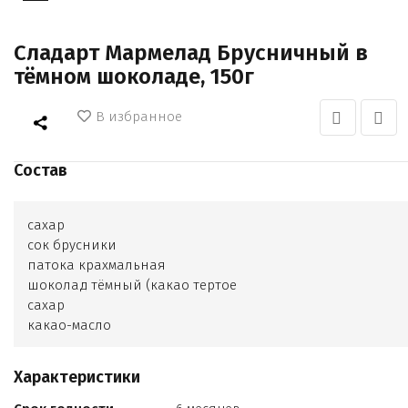
Сладарт Мармелад Брусничный в
тёмном шоколаде, 150г
В избранное
Состав
сахар
сок брусники
патока крахмальная
шоколад тёмный (какао тертое
сахар
какао-масло
лецитин
натуральный ароматизатор ваниль)
Характеристики
загуститель пектин
лимонная кислота