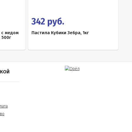
342 руб.
 с медом
Пастила Кубики Зебра, 1кг
 500г
ПКОЙ
лата
тво