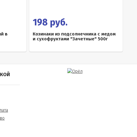
198 руб.
й в
Козинаки из подсолнечника с медом
и сухофруктами "Зачетные" 500г
ПКОЙ
лата
тво