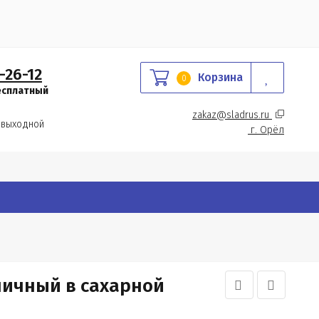
-26-12
Корзина
0
есплатный
zakaz@sladrus.ru 
 выходной
г.
 Орёл
ничный в сахарной