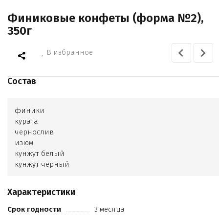
Финиковые конфеты (форма №2),
350г
В избранное
Состав
финики
курага
чернослив
изюм
кунжут белый
кунжут черный
тыква
грецкий орех
Характеристики
миндаль
кешью
Срок годности
3 месяца
фундук