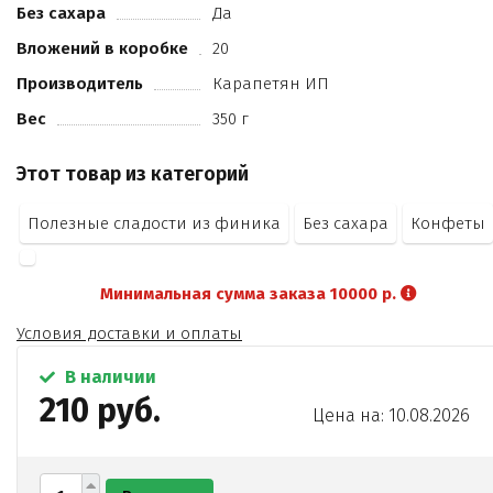
Без сахара
Да
лен
кокос
Вложений в коробке
20
мак
Производитель
Карапетян ИП
амарант.
Вес
350 г
Этот товар из категорий
Полезные сладости из финика
Без сахара
Конфеты
Минимальная сумма заказа 10000 р.
Условия доставки и оплаты
В наличии
210 руб.
Цена на: 10.08.2026