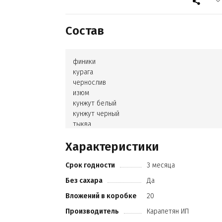
Состав
финики
курага
чернослив
изюм
кунжут белый
кунжут черный
тыква
грецкий орех
Характеристики
миндаль
кешью
Срок годности
3 месяца
фундук
лен
Без сахара
Да
кокос
Вложений в коробке
20
мак
амарант.
Производитель
Карапетян ИП