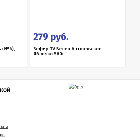
279 руб.
а №4),
Зефир TV Белев Антоновское
Яблочко 560г
ПКОЙ
лата
тво