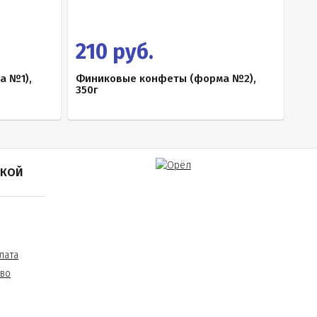
210 руб.
а №1),
Финиковые конфеты (форма №2),
350г
ПКОЙ
лата
тво