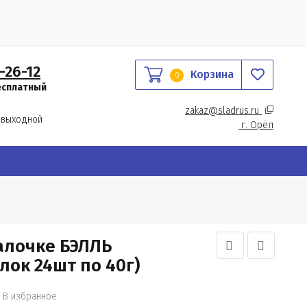
-26-12
Корзина
0
есплатный
zakaz@sladrus.ru 
 выходной
г.
 Орёл
алочке БЭЛЛЬ
ок 24шт по 40г)
В избранное