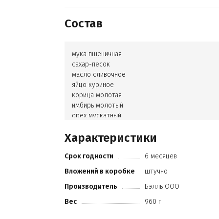
Состав
мука пшеничная
сахар-песок
масло сливочное
яйцо куриное
корица молотая
имбирь молотый
орех мускатный
кардамон
Характеристики
гвоздика
регулятор кислотности
Срок годности
6 месяцев
соль
пудра сахарная
Вложений в коробке
штучно
вода
Производитель
Бэлль ООО
белок яичный сухой
красители пищевые
Вес
960 г