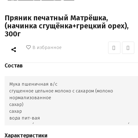
Пряник печатный Матрёшка,
(начинка сгущёнка+грецкий орех),
300г
В избранное
Состав
Мука пшеничная в/с
сгущенное цельное молоко с сахаром (молоко
нормализованное
сахар)
сахар
вода пит-вая
маргарин (масла растительные дезодорированные (в
т.ч. гидрогенизированные и
Характеристики