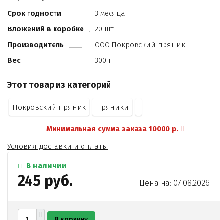
переэтерифицированные)
орехи грецкие
Срок годности
3 месяца
сода пищевая
Вложений в коробке
20 шт
масло подсолнечное
какао-порошок
Производитель
ООО Покровский пряник
натуральное вкусоароматическое вещество (ванилин-
Вес
300 г
порошок)
пряность (корица)
Этот товар из категорий
регулятор кислотности (лимон. кислота)
соль.
Покровский пряник
Пряники
Минимальная сумма заказа 10000 р.
Условия доставки и оплаты
В наличии
245 руб.
Цена на: 07.08.2026
В корзину