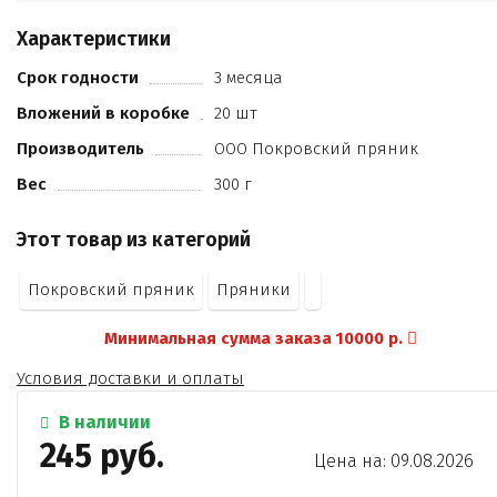
маргарин (масла растительные дезодорированные (в
т.ч. гидрогенизированные и
Характеристики
переэтерифицированные)
орехи грецкие
Срок годности
3 месяца
сода пищевая
Вложений в коробке
20 шт
масло подсолнечное
какао-порошок
Производитель
ООО Покровский пряник
натуральное вкусоароматическое вещество (ванилин-
Вес
300 г
порошок)
пряность (корица)
Этот товар из категорий
регулятор кислотности (лимон. кислота)
соль.
Покровский пряник
Пряники
Минимальная сумма заказа 10000 р.
Условия доставки и оплаты
В наличии
245 руб.
Цена на: 09.08.2026