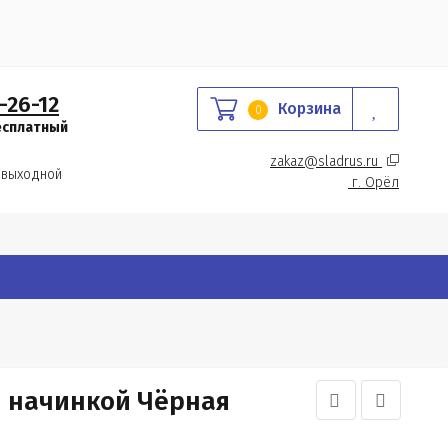
-26-12
Корзина
0
есплатный
zakaz@sladrus.ru 
 выходной
г.
 Орёл
й начинкой Чёрная