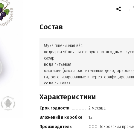
Состав
Мука пшеничная в/с
подварка яблочная с фруктово-ягодным вкус
сахар
вода питьевая
маргарин (масла растительные дезодорированн
гидрогенизированные и переэтерифицирован
сода пищевая
масло подсолнечное
Характеристики
какао-порошок
натуральное вкусоароматическое вещество (в
Срок годности
2 месяца
порошок)
пряность (корица)
Вложений в коробке
12
регулятор кислотности (лимонная кислота)
Производитель
ООО Покровский пряни
соль.