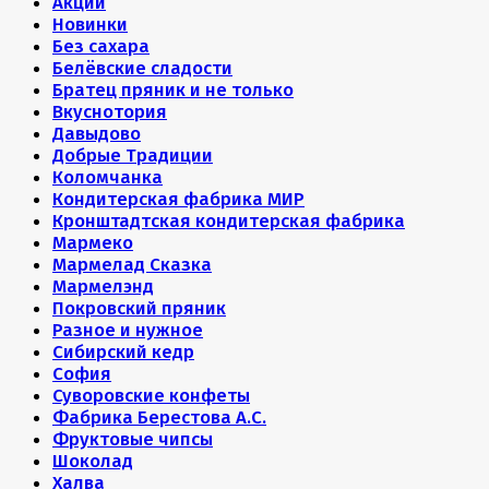
Акции
Новинки
Без сахара
Белёвские сладости
Братец пряник и не только
Вкуснотория
Давыдово
Добрые Традиции
Коломчанка
Кондитерская фабрика МИР
Кронштадтская кондитерская фабрика
Мармеко
Мармелад Сказка
Мармелэнд
Покровский пряник
Разное и нужное
Сибирский кедр
София
Суворовские конфеты
Фабрика Берестова А.С.
Фруктовые чипсы
Шоколад
Халва