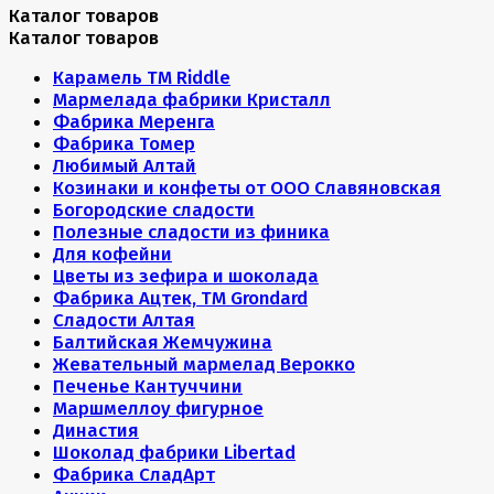
Каталог товаров
Каталог товаров
Карамель ТМ Riddle
Мармелада фабрики Кристалл
Фабрика Меренга
Фабрика Томер
Любимый Алтай
Козинаки и конфеты от ООО Славяновская
Богородские сладости
Полезные сладости из финика
Для кофейни
Цветы из зефира и шоколада
Фабрика Ацтек, ТМ Grondard
Сладости Алтая
Балтийская Жемчужина
Жевательный мармелад Верокко
Печенье Кантуччини
Маршмеллоу фигурное
Династия
Шоколад фабрики Libertad
Фабрика СладАрт