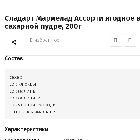
Сладарт Мармелад Ассорти ягодное 
сахарной пудре, 200г
В избранное
Состав
сахар
сок клюквы
сок малины
сок облепихи
сок черной смородины
патока крахмальная
загуститель пектин
лимонная кислота
Характеристики
сахарная пудра