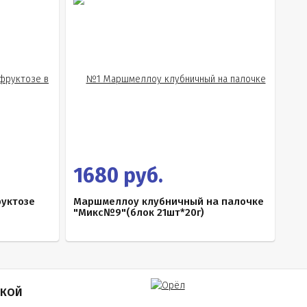
1680 руб.
руктозе
Маршмеллоу клубничный на палочке
"Микс№9"(блок 21шт*20г)
ПКОЙ