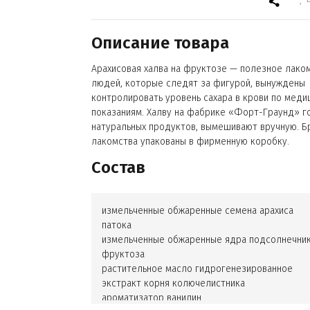
Описание товара
Арахисовая халва на фруктозе — полезное лако
людей, которые следят за фигурой, вынуждены
контролировать уровень сахара в крови по меди
показаниям. Халву на фабрике «Форт-Граунд» г
натуральных продуктов, вымешивают вручную. Б
лакомства упакованы в фирменную коробку.
Состав
измельченные обжаренные семена арахиса
патока
измельченные обжаренные ядра подсолнечни
фруктоза
растительное масло гидрогенезированное
экстракт корня колючелистника
ароматизатор ванилин