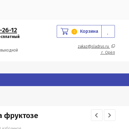
-26-12
Корзина
0
есплатный
zakaz@sladrus.ru 
 выходной
г.
 Орёл
а фруктозе
В избранное