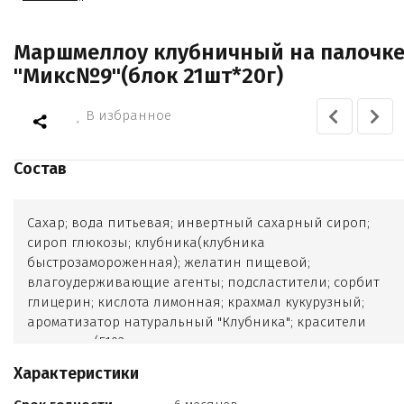
Маршмеллоу клубничный на палочк
"Микс№9"(блок 21шт*20г)
В избранное
Состав
Сахар; вода питьевая; инвертный сахарный сироп;
сироп глюкозы; клубника(клубника
быстрозамороженная); желатин пищевой;
влагоудерживающие агенты; подсластители; сорбит
глицерин; кислота лимонная; крахмал кукурузный;
ароматизатор натуральный "Клубника"; красители
пищевые (Е102
Е110
Характеристики
Е122
Е124