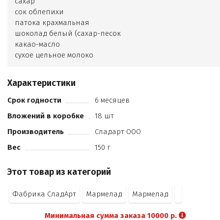
сахар
сок облепихи
патока крахмальная
шоколад белый (сахар-песок
какао-масло
сухое цельное молоко
сухая молочная сыворотка
лецитин соевый
Характеристики
соль
ароматизатор ванилин)
Срок годности
6 месяцев
загуститель пектин
Вложений в коробке
18 шт
лимонная кислота
Производитель
Сладарт ООО
Вес
150 г
Этот товар из категорий
Фабрика СладАрт
Мармелад
Мармелад
Минимальная сумма заказа 10000 р.