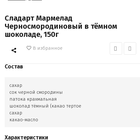
Сладарт Мармелад
Черносмородиновый в тёмном
шоколаде, 150г
В избранное
Состав
сахар
сок черной смородины
патока крахмальная
шоколад тёмный (какао тертое
сахар
какао-масло
лецитин
натуральный ароматизатор ваниль)
Характеристики