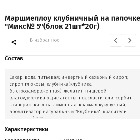
Маршмеллоу клубничный на палочк
"Микс№ 5"(блок 21шт*20г)
В избранное
Состав
Сахар; вода питьевая; инвертный сахарный сироп;
сироп глюкозы; клубника(клубника
быстрозамороженная); желатин пищевой;
влагоудерживающие агенты; подсластители; сорбит
глицерин; кислота лимонная; крахмал кукурузный;
ароматизатор натуральный "Клубника"; красители
пищевые (Е102
Е110
Характеристики
Е122
Е124