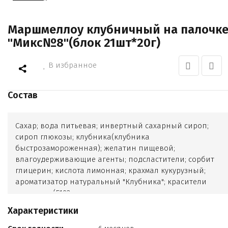
Маршмеллоу клубничный на палочк
"Микс№8"(блок 21шт*20г)
В избранное
Состав
Сахар; вода питьевая; инвертный сахарный сироп;
сироп глюкозы; клубника(клубника
быстрозамороженная); желатин пищевой;
влагоудерживающие агенты; подсластители; сорбит
глицерин; кислота лимонная; крахмал кукурузный;
ароматизатор натуральный "Клубника"; красители
пищевые (Е102
Е110
Характеристики
Е122
Е124