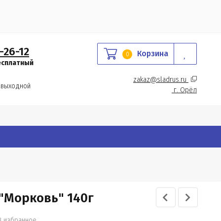
-26-12
Корзина
0
есплатный
zakaz@sladrus.ru 
 выходной
г.
 Орёл
"Морковь" 140г
В избранное