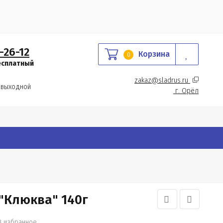
-26-12
Корзина
0
есплатный
zakaz@sladrus.ru 
 выходной
г.
 Орёл
"Клюква" 140г
В избранное