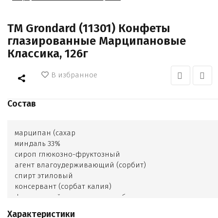
TM Grondard (11301) Конфеты
глазированные Марципановые
Классика, 126г
В избранное
Состав
марципан (сахар
миндаль 33%
сироп глюкозно-фруктозный
агент влагоудерживающий (сорбит)
спирт этиловый
консервант (сорбат калия)
ферментный препарат микробного происхождения
(инвертаза)
Характеристики