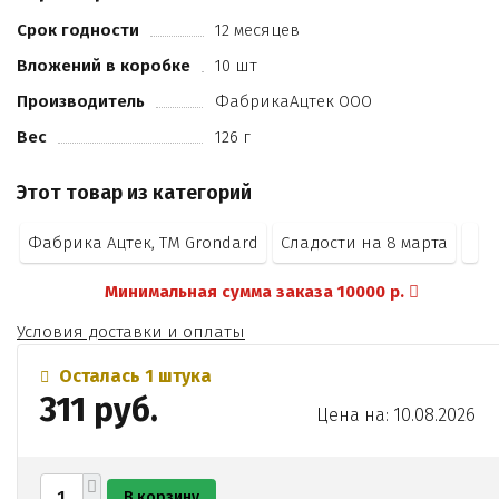
регулятор кислотности (лимонная кислота))
шоколад темный (сахар
Срок годности
12 месяцев
какао тертое
Вложений в коробке
10 шт
масло какао
эмульгаторы (лецитин соевый
Производитель
ФабрикаАцтек ООО
Е476)
Вес
126 г
ароматизатор “Ванилин”)
м.д. общего остатка какао не менее 40%. Не
Этот товар из категорий
рекомендуется при индивидуальной непереносимости
орехов и соевого лецитина. Продукт может содержать
Фабрика Ацтек, ТМ Grondard
Сладости на 8 марта
следы арахиса
молока и продуктов их переработки. На упаковке
Минимальная сумма заказа 10000 р.
изображен вариант сервировки.
Условия доставки и оплаты
Осталась 1 штука
311 руб.
Цена на: 10.08.2026
В корзину