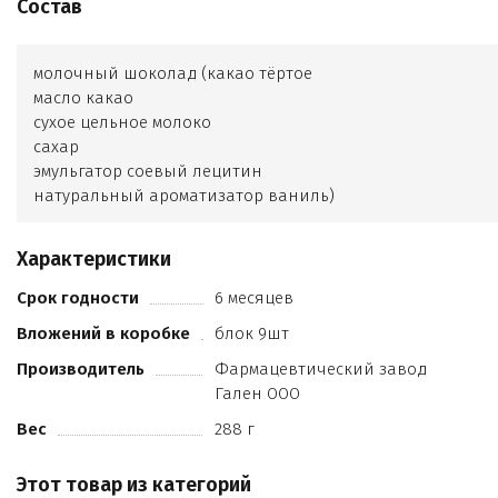
Состав
молочный шоколад (какао тёртое
масло какао
сухое цельное молоко
сахар
эмульгатор соевый лецитин
натуральный ароматизатор ваниль)
семя тыквы
вяленая вишня
Характеристики
вяленая чёрная смородина
мёд алтайский натуральный.
Срок годности
6 месяцев
Вложений в коробке
блок 9шт
Производитель
Фармацевтический завод
Гален ООО
Вес
288 г
Этот товар из категорий