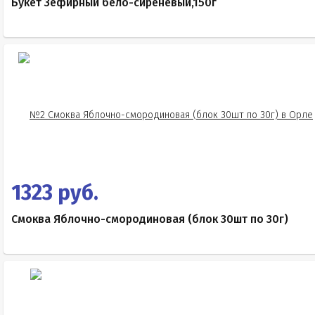
Букет Зефирный бело-сиреневый,150г
1323 руб.
Смоква Яблочно-смородиновая (блок 30шт по 30г)