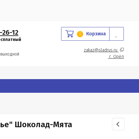
-26-12
Корзина
0
есплатный
zakaz@sladrus.ru 
 выходной
г.
 Орёл
тье" Шоколад-Мята