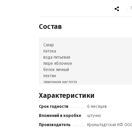
Состав
Сахар
патока
вода питьевая
пюре яблочное
белок яичный
пектин
лимонная кислота
лактат натрия
Характеристики
ароматизаторы шоколад
мята
Срок годности
6 месяцев
красители Е133
Е122
Вложений в коробке
штучно
Е110
Производитель
Кронштадтская КФ ОО
Е102
сорбиновая кислота