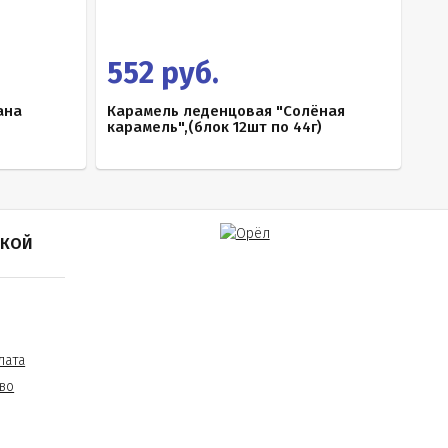
552 руб.
ана
Карамель леденцовая "Солёная
карамель",(блок 12шт по 44г)
ПКОЙ
лата
во