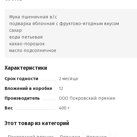
Мука пшеничная в/с
подварка яблочная с фруктово-ягодным вкусом
сахар
вода питьевая
какао-порошок
масло подсолнечное
сода пищевая
натуральное вкусоароматическое вещество (ванилин-
Характеристики
порошок)
регулятор кислотности (лимонная кислота)
Срок годности
2 месяца
пряность (корица)
Вложений в коробке
12
соль.
Производитель
ООО Покровский пряник
Вес
400 г
Этот товар из категорий