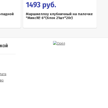
1493 руб.
оладной
Маршмеллоу клубничный на палочке
"Микс№ 6"(блок 21шт*20г)
ПКОЙ
лата
тво