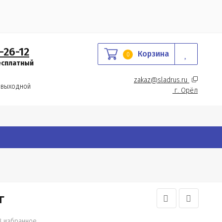
-26-12
Корзина
0
есплатный
zakaz@sladrus.ru 
 выходной
г.
 Орёл
г
В избранное