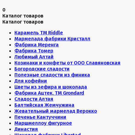
0
Каталог товаров
Каталог товаров
Карамель ТМ Riddle
Мармелада фабрики Кристалл
Фабрика Меренга
Фабрика Томер
Любимый Алтай
Козинаки и конфеты от ООО Славяновская
Богородские сладости
Полезные сладости из финика
Для кофейни
Цветы из зефира и шоколада
Фабрика Ацтек, ТМ Grondard
Сладости Алтая
Балтийская Жемчужина
Жевательный мармелад Верокко
Печенье Кантуччини
Маршмеллоу фигурное
Династия