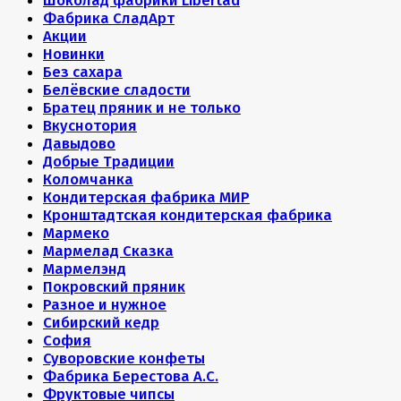
Шоколад фабрики Libertad
Фабрика СладАрт
Акции
Новинки
Без сахара
Белёвские сладости
Братец пряник и не только
Вкуснотория
Давыдово
Добрые Традиции
Коломчанка
Кондитерская фабрика МИР
Кронштадтская кондитерская фабрика
Мармеко
Мармелад Сказка
Мармелэнд
Покровский пряник
Разное и нужное
Сибирский кедр
София
Суворовские конфеты
Фабрика Берестова А.С.
Фруктовые чипсы