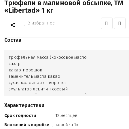
Трюфели в малиновой обсыпке, ТМ
«Libertad» 1 кг
В избранное
Состав
трюфельная масса (кокосовое масло
сахар
какао-порошок
заменитель масла какао
сухая молочная сыворотка
эмульгатор лецитин соевый
натуральный ароматизатор ваниль)
молотая сублимированная малина
Характеристики
Срок годности
12 месяцев
Вложений в коробке
коробка 1кг