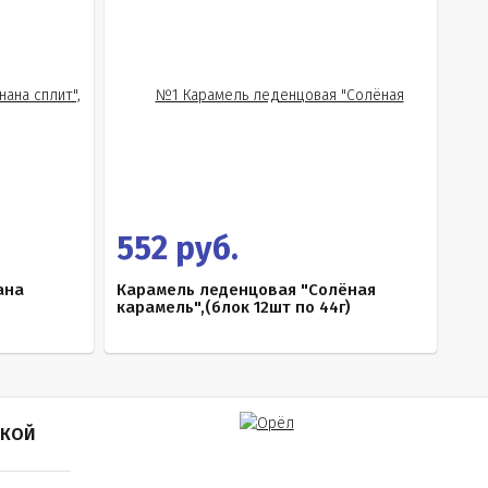
552 руб.
ана
Карамель леденцовая "Солёная
карамель",(блок 12шт по 44г)
ПКОЙ