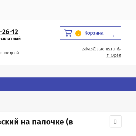
-26-12
Корзина
0
есплатный
zakaz@sladrus.ru 
 выходной
г.
 Орёл
ский на палочке (в