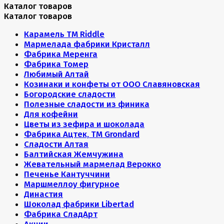
Каталог товаров
Каталог товаров
Карамель ТМ Riddle
Мармелада фабрики Кристалл
Фабрика Меренга
Фабрика Томер
Любимый Алтай
Козинаки и конфеты от ООО Славяновская
Богородские сладости
Полезные сладости из финика
Для кофейни
Цветы из зефира и шоколада
Фабрика Ацтек, ТМ Grondard
Сладости Алтая
Балтийская Жемчужина
Жевательный мармелад Верокко
Печенье Кантуччини
Маршмеллоу фигурное
Династия
Шоколад фабрики Libertad
Фабрика СладАрт