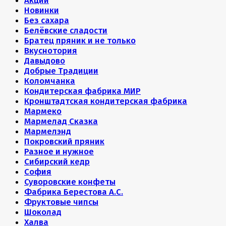
Акции
Новинки
Без сахара
Белёвские сладости
Братец пряник и не только
Вкуснотория
Давыдово
Добрые Традиции
Коломчанка
Кондитерская фабрика МИР
Кронштадтская кондитерская фабрика
Мармеко
Мармелад Сказка
Мармелэнд
Покровский пряник
Разное и нужное
Сибирский кедр
София
Суворовские конфеты
Фабрика Берестова А.С.
Фруктовые чипсы
Шоколад
Халва